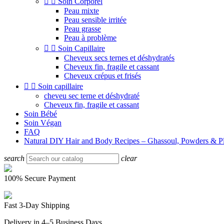


Soin Corporel
Peau mixte
Peau sensible irritée
Peau grasse
Peau à problème


Soin Capillaire
Cheveux secs ternes et déshydratés
Cheveux fin, fragile et cassant
Cheveux crépus et frisés


Soin capillaire
cheveu sec terne et déshydraté
Cheveux fin, fragile et cassant
Soin Bébé
Soin Végan
FAQ
Natural DIY Hair and Body Recipes – Ghassoul, Powders & Pl
search
clear
100% Secure Payment
Fast 3-Day Shipping
Delivery in 4–5 Business Days