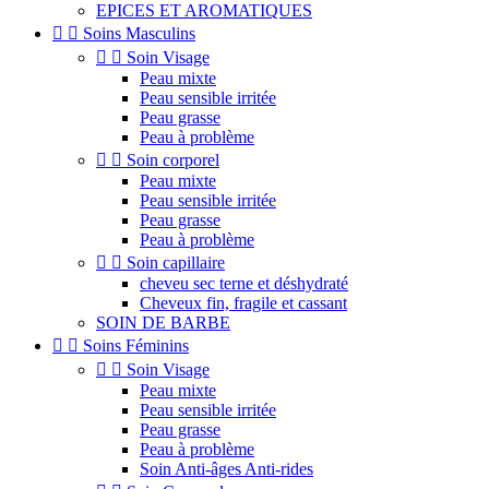
EPICES ET AROMATIQUES


Soins Masculins


Soin Visage
Peau mixte
Peau sensible irritée
Peau grasse
Peau à problème


Soin corporel
Peau mixte
Peau sensible irritée
Peau grasse
Peau à problème


Soin capillaire
cheveu sec terne et déshydraté
Cheveux fin, fragile et cassant
SOIN DE BARBE


Soins Féminins


Soin Visage
Peau mixte
Peau sensible irritée
Peau grasse
Peau à problème
Soin Anti-âges Anti-rides