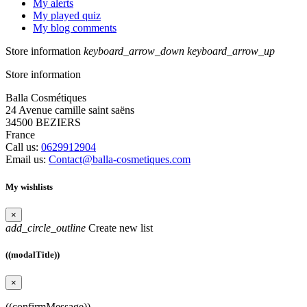
My alerts
My played quiz
My blog comments
Store information
keyboard_arrow_down
keyboard_arrow_up
Store information
Balla Cosmétiques
24 Avenue camille saint saëns
34500 BEZIERS
France
Call us:
0629912904
Email us:
Contact@balla-cosmetiques.com
My wishlists
×
add_circle_outline
Create new list
((modalTitle))
×
((confirmMessage))