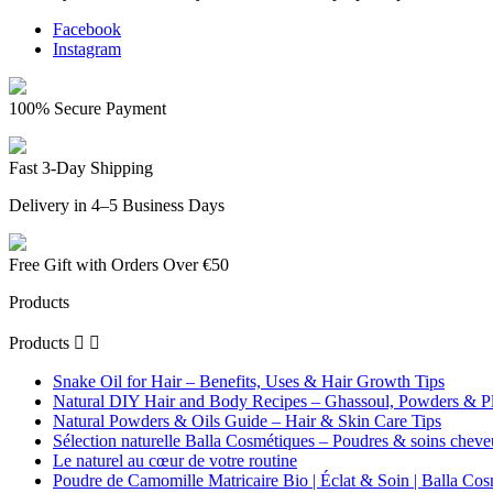
Facebook
Instagram
100% Secure Payment
Fast 3-Day Shipping
Delivery in 4–5 Business Days
Free Gift with Orders Over €50
Products
Products


Snake Oil for Hair – Benefits, Uses & Hair Growth Tips
Natural DIY Hair and Body Recipes – Ghassoul, Powders & Pl
Natural Powders & Oils Guide – Hair & Skin Care Tips
Sélection naturelle Balla Cosmétiques – Poudres & soins cheve
Le naturel au cœur de votre routine
Poudre de Camomille Matricaire Bio | Éclat & Soin | Balla Co