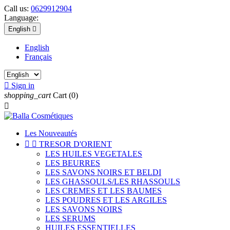
Call us:
0629912904
Language:
English

English
Français

Sign in
shopping_cart
Cart
(0)

Les Nouveautés


TRESOR D'ORIENT
LES HUILES VEGETALES
LES BEURRES
LES SAVONS NOIRS ET BELDI
LES GHASSOULS/LES RHASSOULS
LES CREMES ET LES BAUMES
LES POUDRES ET LES ARGILES
LES SAVONS NOIRS
LES SERUMS
HUILES ESSENTIELLES