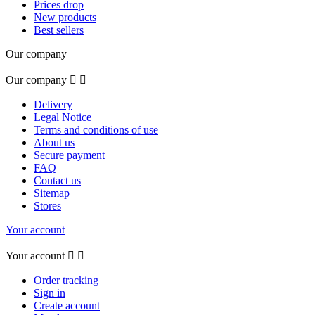
Prices drop
New products
Best sellers
Our company
Our company


Delivery
Legal Notice
Terms and conditions of use
About us
Secure payment
FAQ
Contact us
Sitemap
Stores
Your account
Your account


Order tracking
Sign in
Create account