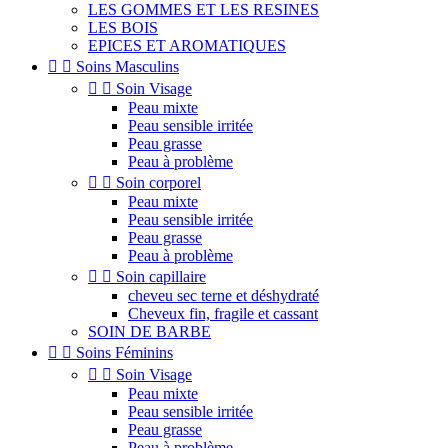
LES GOMMES ET LES RESINES
LES BOIS
EPICES ET AROMATIQUES


Soins Masculins


Soin Visage
Peau mixte
Peau sensible irritée
Peau grasse
Peau à problème


Soin corporel
Peau mixte
Peau sensible irritée
Peau grasse
Peau à problème


Soin capillaire
cheveu sec terne et déshydraté
Cheveux fin, fragile et cassant
SOIN DE BARBE


Soins Féminins


Soin Visage
Peau mixte
Peau sensible irritée
Peau grasse
Peau à problème