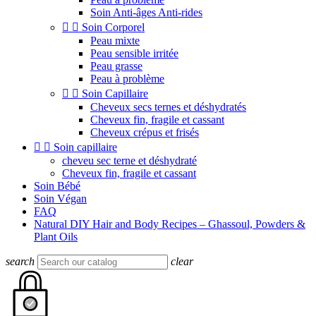
Soin Anti-âges Anti-rides


Soin Corporel
Peau mixte
Peau sensible irritée
Peau grasse
Peau à problème


Soin Capillaire
Cheveux secs ternes et déshydratés
Cheveux fin, fragile et cassant
Cheveux crépus et frisés


Soin capillaire
cheveu sec terne et déshydraté
Cheveux fin, fragile et cassant
Soin Bébé
Soin Végan
FAQ
Natural DIY Hair and Body Recipes – Ghassoul, Powders &
Plant Oils
search
clear