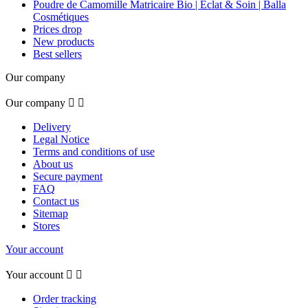
Poudre de Camomille Matricaire Bio | Éclat & Soin | Balla
Cosmétiques
Prices drop
New products
Best sellers
Our company
Our company


Delivery
Legal Notice
Terms and conditions of use
About us
Secure payment
FAQ
Contact us
Sitemap
Stores
Your account
Your account


Order tracking