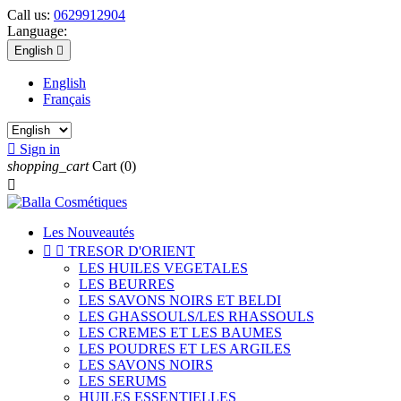
Call us:
0629912904
Language:
English

English
Français

Sign in
shopping_cart
Cart
(0)

Les Nouveautés


TRESOR D'ORIENT
LES HUILES VEGETALES
LES BEURRES
LES SAVONS NOIRS ET BELDI
LES GHASSOULS/LES RHASSOULS
LES CREMES ET LES BAUMES
LES POUDRES ET LES ARGILES
LES SAVONS NOIRS
LES SERUMS
HUILES ESSENTIELLES