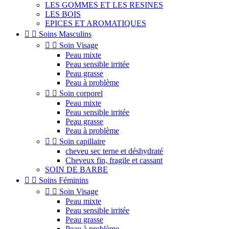
LES GOMMES ET LES RESINES
LES BOIS
EPICES ET AROMATIQUES


Soins Masculins


Soin Visage
Peau mixte
Peau sensible irritée
Peau grasse
Peau à problème


Soin corporel
Peau mixte
Peau sensible irritée
Peau grasse
Peau à problème


Soin capillaire
cheveu sec terne et déshydraté
Cheveux fin, fragile et cassant
SOIN DE BARBE


Soins Féminins


Soin Visage
Peau mixte
Peau sensible irritée
Peau grasse
Peau à problème