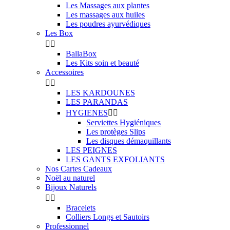
Les Massages aux plantes
Les massages aux huiles
Les poudres ayurvédiques
Les Box


BallaBox
Les Kits soin et beauté
Accessoires


LES KARDOUNES
LES PARANDAS
HYGIENES


Serviettes Hygiéniques
Les protèges Slips
Les disques démaquillants
LES PEIGNES
LES GANTS EXFOLIANTS
Nos Cartes Cadeaux
Noël au naturel
Bijoux Naturels


Bracelets
Colliers Longs et Sautoirs
Professionnel