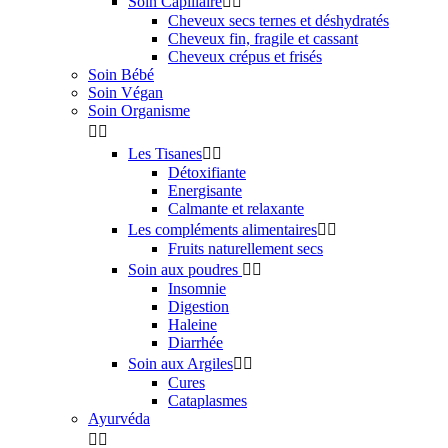
Soin Capillaire


Cheveux secs ternes et déshydratés
Cheveux fin, fragile et cassant
Cheveux crépus et frisés
Soin Bébé
Soin Végan
Soin Organisme


Les Tisanes


Détoxifiante
Energisante
Calmante et relaxante
Les compléments alimentaires


Fruits naturellement secs
Soin aux poudres


Insomnie
Digestion
Haleine
Diarrhée
Soin aux Argiles


Cures
Cataplasmes
Ayurvéda

