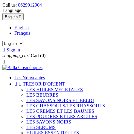
Call us:
0629912904
Language:
English

English
Français

Sign in
shopping_cart
Cart
(0)

Les Nouveautés


TRESOR D'ORIENT
LES HUILES VEGETALES
LES BEURRES
LES SAVONS NOIRS ET BELDI
LES GHASSOULS/LES RHASSOULS
LES CREMES ET LES BAUMES
LES POUDRES ET LES ARGILES
LES SAVONS NOIRS
LES SERUMS
HUILES ESSENTIELLES