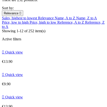
Sort by:
Relevance

Sales, highest to lowest
Relevance
Name, A to Z
Name, Z to A
Price, low to high
Price, high to low
Reference, A to Z
Reference, Z
to A
Showing 1-12 of 252 item(s)
Active filters

Quick view
€13.90

Quick view
€9.90

Quick view
€13.90