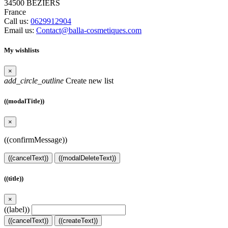
34500 BEZIERS
France
Call us:
0629912904
Email us:
Contact@balla-cosmetiques.com
My wishlists
×
add_circle_outline
Create new list
((modalTitle))
×
((confirmMessage))
((cancelText))
((modalDeleteText))
((title))
×
((label))
((cancelText))
((createText))