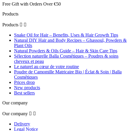
Free Gift with Orders Over €50
Products
Products


Snake Oil for Hair – Benefits, Uses & Hair Growth Tips
Natural DIY Hair and Body Recipes – Ghassoul, Powders &
Plant Oils
Natural Powders & Oils Guide – Hair & Skin Care Tips
Sélection naturelle Balla Cosmétiques – Poudres & soins
cheveux et peau
Le naturel au cœur de votre routine
Poudre de Camomille Matricaire Bio | Éclat & Soin | Balla
Cosmétiques
Prices drop
New products
Best sellers
Our company
Our company


Delivery
Legal Notice