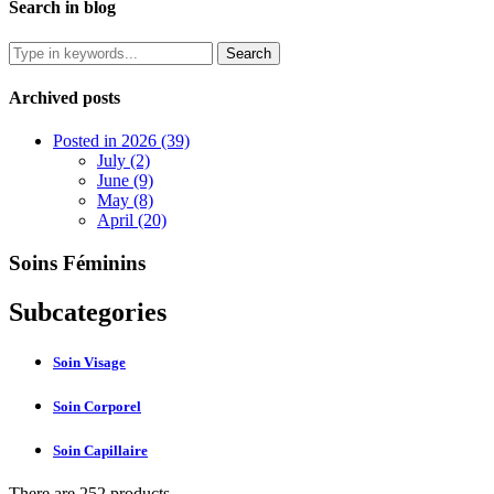
Search in blog
Archived posts
Posted in 2026 (39)
July (2)
June (9)
May (8)
April (20)
Soins Féminins
Subcategories
Soin Visage
Soin Corporel
Soin Capillaire
There are 252 products.