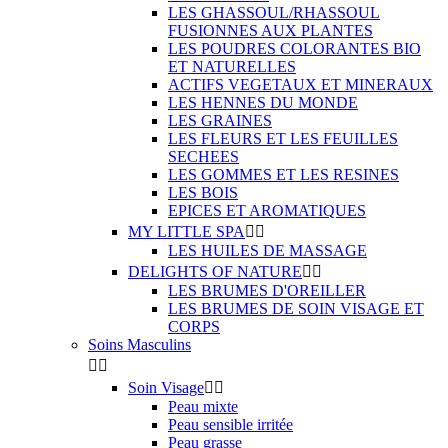
LES GHASSOUL/RHASSOUL
FUSIONNES AUX PLANTES
LES POUDRES COLORANTES BIO
ET NATURELLES
ACTIFS VEGETAUX ET MINERAUX
LES HENNES DU MONDE
LES GRAINES
LES FLEURS ET LES FEUILLES
SECHEES
LES GOMMES ET LES RESINES
LES BOIS
EPICES ET AROMATIQUES
MY LITTLE SPA


LES HUILES DE MASSAGE
DELIGHTS OF NATURE


LES BRUMES D'OREILLER
LES BRUMES DE SOIN VISAGE ET
CORPS
Soins Masculins


Soin Visage


Peau mixte
Peau sensible irritée
Peau grasse