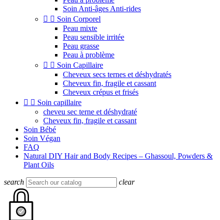
Soin Anti-âges Anti-rides


Soin Corporel
Peau mixte
Peau sensible irritée
Peau grasse
Peau à problème


Soin Capillaire
Cheveux secs ternes et déshydratés
Cheveux fin, fragile et cassant
Cheveux crépus et frisés


Soin capillaire
cheveu sec terne et déshydraté
Cheveux fin, fragile et cassant
Soin Bébé
Soin Végan
FAQ
Natural DIY Hair and Body Recipes – Ghassoul, Powders &
Plant Oils
search
clear