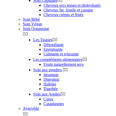
Soin Capillaire


Cheveux secs ternes et déshydratés
Cheveux fin, fragile et cassant
Cheveux crépus et frisés
Soin Bébé
Soin Végan
Soin Organisme


Les Tisanes


Détoxifiante
Energisante
Calmante et relaxante
Les compléments alimentaires


Fruits naturellement secs
Soin aux poudres


Insomnie
Digestion
Haleine
Diarrhée
Soin aux Argiles


Cures
Cataplasmes
Ayurvéda

