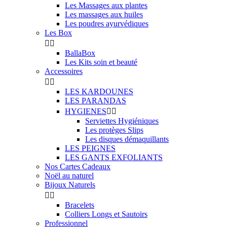
Les Massages aux plantes
Les massages aux huiles
Les poudres ayurvédiques
Les Box


BallaBox
Les Kits soin et beauté
Accessoires


LES KARDOUNES
LES PARANDAS
HYGIENES


Serviettes Hygiéniques
Les protèges Slips
Les disques démaquillants
LES PEIGNES
LES GANTS EXFOLIANTS
Nos Cartes Cadeaux
Noël au naturel
Bijoux Naturels


Bracelets
Colliers Longs et Sautoirs
Professionnel