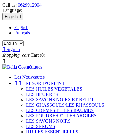
Call us:
0629912904
Language:
English

English
Français

Sign in
shopping_cart
Cart
(0)

Les Nouveautés


TRESOR D'ORIENT
LES HUILES VEGETALES
LES BEURRES
LES SAVONS NOIRS ET BELDI
LES GHASSOULS/LES RHASSOULS
LES CREMES ET LES BAUMES
LES POUDRES ET LES ARGILES
LES SAVONS NOIRS
LES SERUMS
HUILES ESSENTIELLES