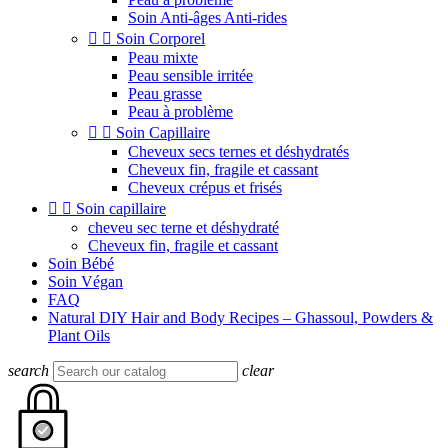
Soin Anti-âges Anti-rides


Soin Corporel
Peau mixte
Peau sensible irritée
Peau grasse
Peau à problème


Soin Capillaire
Cheveux secs ternes et déshydratés
Cheveux fin, fragile et cassant
Cheveux crépus et frisés


Soin capillaire
cheveu sec terne et déshydraté
Cheveux fin, fragile et cassant
Soin Bébé
Soin Végan
FAQ
Natural DIY Hair and Body Recipes – Ghassoul, Powders &
Plant Oils
search
clear