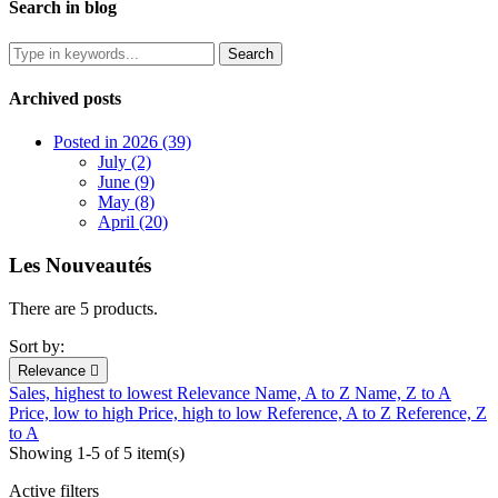
Search in blog
Archived posts
Posted in 2026 (39)
July (2)
June (9)
May (8)
April (20)
Les Nouveautés
There are 5 products.
Sort by:
Relevance

Sales, highest to lowest
Relevance
Name, A to Z
Name, Z to A
Price, low to high
Price, high to low
Reference, A to Z
Reference, Z
to A
Showing 1-5 of 5 item(s)
Active filters