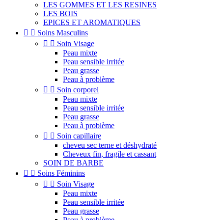
LES GOMMES ET LES RESINES
LES BOIS
EPICES ET AROMATIQUES


Soins Masculins


Soin Visage
Peau mixte
Peau sensible irritée
Peau grasse
Peau à problème


Soin corporel
Peau mixte
Peau sensible irritée
Peau grasse
Peau à problème


Soin capillaire
cheveu sec terne et déshydraté
Cheveux fin, fragile et cassant
SOIN DE BARBE


Soins Féminins


Soin Visage
Peau mixte
Peau sensible irritée
Peau grasse
Peau à problème