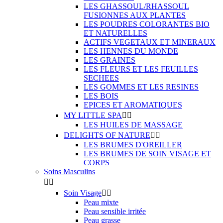
LES GHASSOUL/RHASSOUL
FUSIONNES AUX PLANTES
LES POUDRES COLORANTES BIO
ET NATURELLES
ACTIFS VEGETAUX ET MINERAUX
LES HENNES DU MONDE
LES GRAINES
LES FLEURS ET LES FEUILLES
SECHEES
LES GOMMES ET LES RESINES
LES BOIS
EPICES ET AROMATIQUES
MY LITTLE SPA


LES HUILES DE MASSAGE
DELIGHTS OF NATURE


LES BRUMES D'OREILLER
LES BRUMES DE SOIN VISAGE ET
CORPS
Soins Masculins


Soin Visage


Peau mixte
Peau sensible irritée
Peau grasse