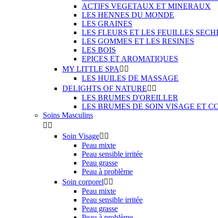
ACTIFS VEGETAUX ET MINERAUX
LES HENNES DU MONDE
LES GRAINES
LES FLEURS ET LES FEUILLES SECH
LES GOMMES ET LES RESINES
LES BOIS
EPICES ET AROMATIQUES
MY LITTLE SPA


LES HUILES DE MASSAGE
DELIGHTS OF NATURE


LES BRUMES D'OREILLER
LES BRUMES DE SOIN VISAGE ET C
Soins Masculins


Soin Visage


Peau mixte
Peau sensible irritée
Peau grasse
Peau à problème
Soin corporel


Peau mixte
Peau sensible irritée
Peau grasse
Peau à problème