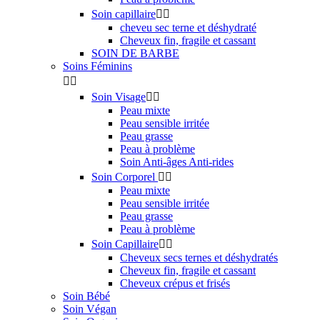
Soin capillaire


cheveu sec terne et déshydraté
Cheveux fin, fragile et cassant
SOIN DE BARBE
Soins Féminins


Soin Visage


Peau mixte
Peau sensible irritée
Peau grasse
Peau à problème
Soin Anti-âges Anti-rides
Soin Corporel


Peau mixte
Peau sensible irritée
Peau grasse
Peau à problème
Soin Capillaire


Cheveux secs ternes et déshydratés
Cheveux fin, fragile et cassant
Cheveux crépus et frisés
Soin Bébé
Soin Végan