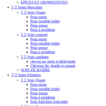
EPICES ET AROMATIQUES


Soins Masculins


Soin Visage
Peau mixte
Peau sensible irritée
Peau grasse
Peau à problème


Soin corporel
Peau mixte
Peau sensible irritée
Peau grasse
Peau à problème


Soin capillaire
cheveu sec terne et déshydraté
Cheveux fin, fragile et cassant
SOIN DE BARBE


Soins Féminins


Soin Visage
Peau mixte
Peau sensible irritée
Peau grasse
Peau à problème
Soin Anti-âges Anti-rides