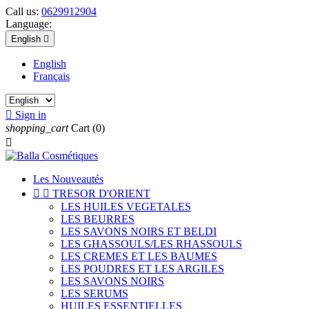
Call us:
0629912904
Language:
English

English
Français

Sign in
shopping_cart
Cart
(0)

Les Nouveautés


TRESOR D'ORIENT
LES HUILES VEGETALES
LES BEURRES
LES SAVONS NOIRS ET BELDI
LES GHASSOULS/LES RHASSOULS
LES CREMES ET LES BAUMES
LES POUDRES ET LES ARGILES
LES SAVONS NOIRS
LES SERUMS
HUILES ESSENTIELLES