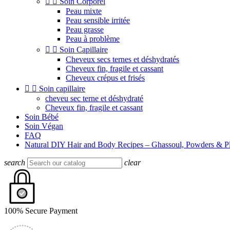


Soin Corporel
Peau mixte
Peau sensible irritée
Peau grasse
Peau à problème


Soin Capillaire
Cheveux secs ternes et déshydratés
Cheveux fin, fragile et cassant
Cheveux crépus et frisés


Soin capillaire
cheveu sec terne et déshydraté
Cheveux fin, fragile et cassant
Soin Bébé
Soin Végan
FAQ
Natural DIY Hair and Body Recipes – Ghassoul, Powders & Pl
search
clear
100% Secure Payment