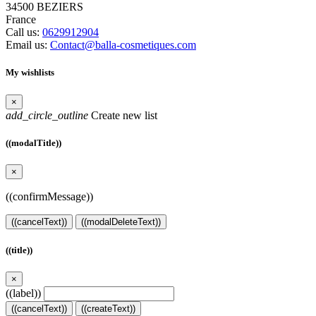
34500 BEZIERS
France
Call us:
0629912904
Email us:
Contact@balla-cosmetiques.com
My wishlists
×
add_circle_outline
Create new list
((modalTitle))
×
((confirmMessage))
((cancelText))
((modalDeleteText))
((title))
×
((label))
((cancelText))
((createText))