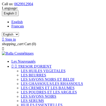
Call us:
0629912904
Language:
English

English
Français

Sign in
shopping_cart
Cart
(0)

Les Nouveautés


TRESOR D'ORIENT
LES HUILES VEGETALES
LES BEURRES
LES SAVONS NOIRS ET BELDI
LES GHASSOULS/LES RHASSOULS
LES CREMES ET LES BAUMES
LES POUDRES ET LES ARGILES
LES SAVONS NOIRS
LES SERUMS
HUILES ESSENTIELLES