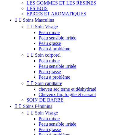
LES GOMMES ET LES RESINES
LES BOIS
EPICES ET AROMATIQUES


Soins Masculins


Soin Visage
Peau mixte
Peau sensible irritée
Peau grasse
Peau à problème


Soin corporel
Peau mixte
Peau sensible irritée
Peau grasse
Peau à problème


Soin capillaire
cheveu sec terne et déshydraté
Cheveux fin, fragile et cassant
SOIN DE BARBE


Soins Féminins


Soin Visage
Peau mixte
Peau sensible irritée
Peau grasse
Peau à problème