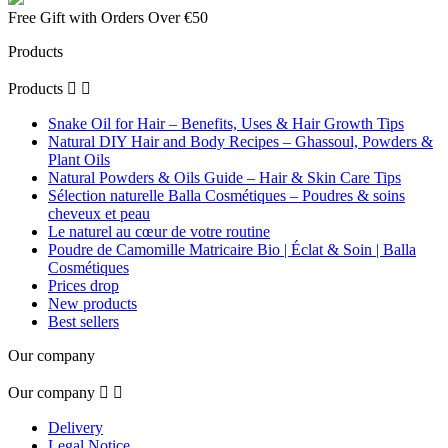
Free Gift with Orders Over €50
Products
Products


Snake Oil for Hair – Benefits, Uses & Hair Growth Tips
Natural DIY Hair and Body Recipes – Ghassoul, Powders &
Plant Oils
Natural Powders & Oils Guide – Hair & Skin Care Tips
Sélection naturelle Balla Cosmétiques – Poudres & soins
cheveux et peau
Le naturel au cœur de votre routine
Poudre de Camomille Matricaire Bio | Éclat & Soin | Balla
Cosmétiques
Prices drop
New products
Best sellers
Our company
Our company


Delivery
Legal Notice