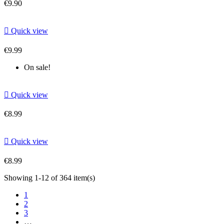
€9.90

Quick view
€9.99
On sale!

Quick view
€8.99

Quick view
€8.99
Showing 1-12 of 364 item(s)
1
2
3
…