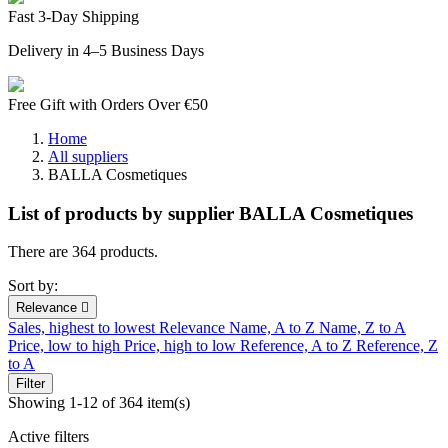
Fast 3-Day Shipping
Delivery in 4–5 Business Days
Free Gift with Orders Over €50
Home
All suppliers
BALLA Cosmetiques
List of products by supplier BALLA Cosmetiques
There are 364 products.
Sort by:
Relevance

Sales, highest to lowest
Relevance
Name, A to Z
Name, Z to A
Price, low to high
Price, high to low
Reference, A to Z
Reference, Z
to A
Filter
Showing 1-12 of 364 item(s)
Active filters