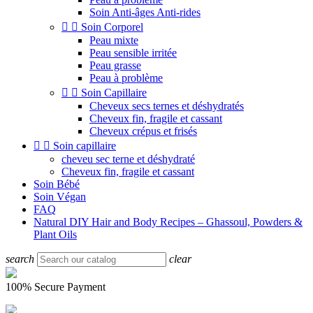
Soin Anti-âges Anti-rides


Soin Corporel
Peau mixte
Peau sensible irritée
Peau grasse
Peau à problème


Soin Capillaire
Cheveux secs ternes et déshydratés
Cheveux fin, fragile et cassant
Cheveux crépus et frisés


Soin capillaire
cheveu sec terne et déshydraté
Cheveux fin, fragile et cassant
Soin Bébé
Soin Végan
FAQ
Natural DIY Hair and Body Recipes – Ghassoul, Powders &
Plant Oils
search
clear
100% Secure Payment