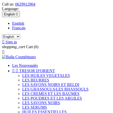
Call us:
0629912904
Language:
English

English
Français

Sign in
shopping_cart
Cart
(0)

Les Nouveautés


TRESOR D'ORIENT
LES HUILES VEGETALES
LES BEURRES
LES SAVONS NOIRS ET BELDI
LES GHASSOULS/LES RHASSOULS
LES CREMES ET LES BAUMES
LES POUDRES ET LES ARGILES
LES SAVONS NOIRS
LES SERUMS
HUILES ESSENTIELLES