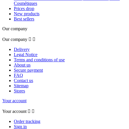
Cosmétiques
Prices drop
New products
Best sellers
Our company
Our company


Delivery
Legal Notice
Terms and conditions of use
About us
Secure payment
FAQ
Contact us
Sitemap
Stores
Your account
Your account


Order tracking
Sign in