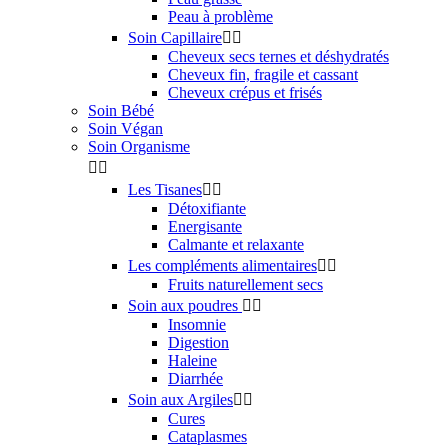
Peau à problème
Soin Capillaire


Cheveux secs ternes et déshydratés
Cheveux fin, fragile et cassant
Cheveux crépus et frisés
Soin Bébé
Soin Végan
Soin Organisme


Les Tisanes


Détoxifiante
Energisante
Calmante et relaxante
Les compléments alimentaires


Fruits naturellement secs
Soin aux poudres


Insomnie
Digestion
Haleine
Diarrhée
Soin aux Argiles


Cures
Cataplasmes