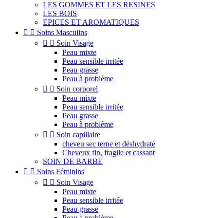
LES GOMMES ET LES RESINES
LES BOIS
EPICES ET AROMATIQUES


Soins Masculins


Soin Visage
Peau mixte
Peau sensible irritée
Peau grasse
Peau à problème


Soin corporel
Peau mixte
Peau sensible irritée
Peau grasse
Peau à problème


Soin capillaire
cheveu sec terne et déshydraté
Cheveux fin, fragile et cassant
SOIN DE BARBE


Soins Féminins


Soin Visage
Peau mixte
Peau sensible irritée
Peau grasse
Peau à problème