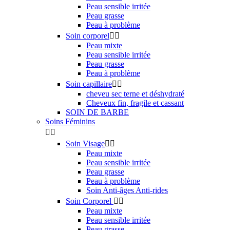
Peau sensible irritée
Peau grasse
Peau à problème
Soin corporel


Peau mixte
Peau sensible irritée
Peau grasse
Peau à problème
Soin capillaire


cheveu sec terne et déshydraté
Cheveux fin, fragile et cassant
SOIN DE BARBE
Soins Féminins


Soin Visage


Peau mixte
Peau sensible irritée
Peau grasse
Peau à problème
Soin Anti-âges Anti-rides
Soin Corporel


Peau mixte
Peau sensible irritée
Peau grasse