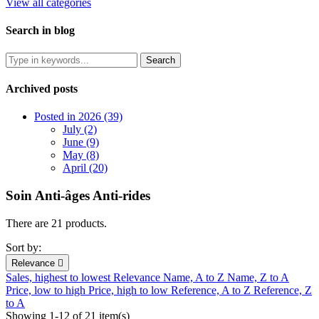
View all categories
Search in blog
Archived posts
Posted in 2026 (39)
July (2)
June (9)
May (8)
April (20)
Soin Anti-âges Anti-rides
There are 21 products.
Sort by:
Relevance

Sales, highest to lowest
Relevance
Name, A to Z
Name, Z to A
Price, low to high
Price, high to low
Reference, A to Z
Reference, Z
to A
Showing 1-12 of 21 item(s)