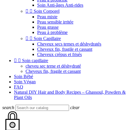
Soin Anti-âges Anti-rides


Soin Corporel
Peau mixte
Peau sensible irritée
Peau grasse
Peau à problème


Soin Capillaire
Cheveux secs ternes et déshydratés
Cheveux fin, fragile et cassant
Cheveux crépus et frisés


Soin capillaire
cheveu sec terne et déshydraté
Cheveux fin, fragile et cassant
Soin Bébé
Soin Végan
FAQ
Natural DIY Hair and Body Recipes – Ghassoul, Powders &
Plant Oils
search
clear