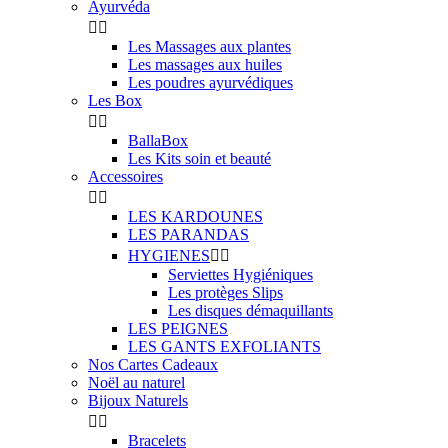
Ayurvéda


Les Massages aux plantes
Les massages aux huiles
Les poudres ayurvédiques
Les Box


BallaBox
Les Kits soin et beauté
Accessoires


LES KARDOUNES
LES PARANDAS
HYGIENES


Serviettes Hygiéniques
Les protèges Slips
Les disques démaquillants
LES PEIGNES
LES GANTS EXFOLIANTS
Nos Cartes Cadeaux
Noël au naturel
Bijoux Naturels


Bracelets