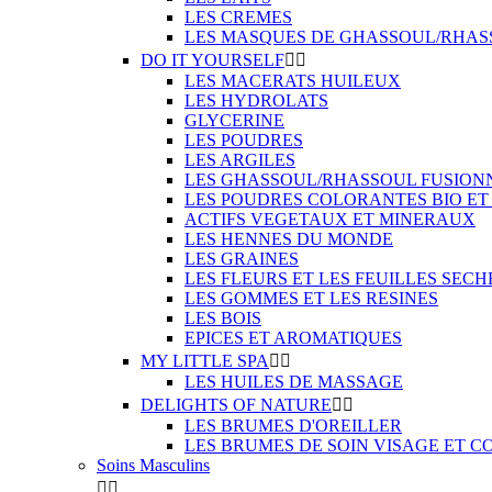
LES CREMES
LES MASQUES DE GHASSOUL/RHAS
DO IT YOURSELF


LES MACERATS HUILEUX
LES HYDROLATS
GLYCERINE
LES POUDRES
LES ARGILES
LES GHASSOUL/RHASSOUL FUSION
LES POUDRES COLORANTES BIO ET
ACTIFS VEGETAUX ET MINERAUX
LES HENNES DU MONDE
LES GRAINES
LES FLEURS ET LES FEUILLES SECH
LES GOMMES ET LES RESINES
LES BOIS
EPICES ET AROMATIQUES
MY LITTLE SPA


LES HUILES DE MASSAGE
DELIGHTS OF NATURE


LES BRUMES D'OREILLER
LES BRUMES DE SOIN VISAGE ET C
Soins Masculins

