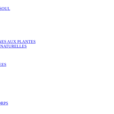
SOUL
NES AUX PLANTES
 NATURELLES
EES
ORPS