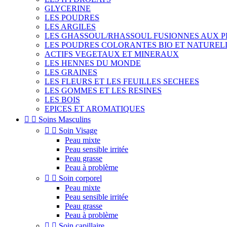
GLYCERINE
LES POUDRES
LES ARGILES
LES GHASSOUL/RHASSOUL FUSIONNES AUX 
LES POUDRES COLORANTES BIO ET NATUREL
ACTIFS VEGETAUX ET MINERAUX
LES HENNES DU MONDE
LES GRAINES
LES FLEURS ET LES FEUILLES SECHEES
LES GOMMES ET LES RESINES
LES BOIS
EPICES ET AROMATIQUES


Soins Masculins


Soin Visage
Peau mixte
Peau sensible irritée
Peau grasse
Peau à problème


Soin corporel
Peau mixte
Peau sensible irritée
Peau grasse
Peau à problème


Soin capillaire