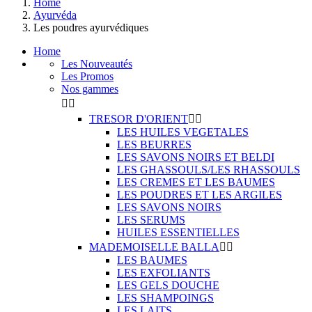
Home
Ayurvéda
Les poudres ayurvédiques
Home
Les Nouveautés
Les Promos
Nos gammes


TRESOR D'ORIENT


LES HUILES VEGETALES
LES BEURRES
LES SAVONS NOIRS ET BELDI
LES GHASSOULS/LES RHASSOULS
LES CREMES ET LES BAUMES
LES POUDRES ET LES ARGILES
LES SAVONS NOIRS
LES SERUMS
HUILES ESSENTIELLES
MADEMOISELLE BALLA


LES BAUMES
LES EXFOLIANTS
LES GELS DOUCHE
LES SHAMPOINGS
LES LAITS