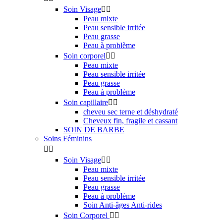
Soin Visage


Peau mixte
Peau sensible irritée
Peau grasse
Peau à problème
Soin corporel


Peau mixte
Peau sensible irritée
Peau grasse
Peau à problème
Soin capillaire


cheveu sec terne et déshydraté
Cheveux fin, fragile et cassant
SOIN DE BARBE
Soins Féminins


Soin Visage


Peau mixte
Peau sensible irritée
Peau grasse
Peau à problème
Soin Anti-âges Anti-rides
Soin Corporel

