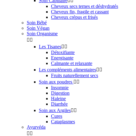
Soin Capillaire


Cheveux secs ternes et déshydratés
Cheveux fin, fragile et cassant
Cheveux crépus et frisés
Soin Bébé
Soin Végan
Soin Organisme


Les Tisanes


Détoxifiante
Energisante
Calmante et relaxante
Les compléments alimentaires


Fruits naturellement secs
Soin aux poudres


Insomnie
Digestion
Haleine
Diarrhée
Soin aux Argiles


Cures
Cataplasmes
Ayurvéda

