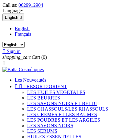
Call us:
0629912904
Language:
English

English
Français

Sign in
shopping_cart
Cart
(0)

Les Nouveautés


TRESOR D'ORIENT
LES HUILES VEGETALES
LES BEURRES
LES SAVONS NOIRS ET BELDI
LES GHASSOULS/LES RHASSOULS
LES CREMES ET LES BAUMES
LES POUDRES ET LES ARGILES
LES SAVONS NOIRS
LES SERUMS
HUILES ESSENTIELLES