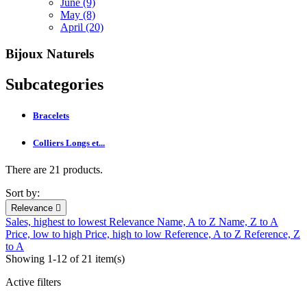
June (9)
May (8)
April (20)
Bijoux Naturels
Subcategories
Bracelets
Colliers Longs et...
There are 21 products.
Sort by:
Relevance

Sales, highest to lowest
Relevance
Name, A to Z
Name, Z to A
Price, low to high
Price, high to low
Reference, A to Z
Reference, Z
to A
Showing 1-12 of 21 item(s)
Active filters