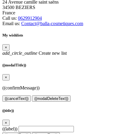
24 Avenue camille saint saëns
34500 BEZIERS
France
Call us:
0629912904
Email us:
Contact@balla-cosmetiques.com
My wishlists
×
add_circle_outline
Create new list
((modalTitle))
×
((confirmMessage))
((cancelText))
((modalDeleteText))
((title))
×
((label))