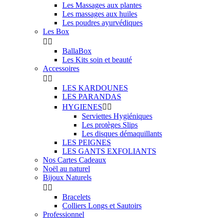
Les Massages aux plantes
Les massages aux huiles
Les poudres ayurvédiques
Les Box


BallaBox
Les Kits soin et beauté
Accessoires


LES KARDOUNES
LES PARANDAS
HYGIENES


Serviettes Hygiéniques
Les protèges Slips
Les disques démaquillants
LES PEIGNES
LES GANTS EXFOLIANTS
Nos Cartes Cadeaux
Noël au naturel
Bijoux Naturels


Bracelets
Colliers Longs et Sautoirs
Professionnel