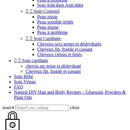
Soin Anti-âges Anti-rides


Soin Corporel
Peau mixte
Peau sensible irritée
Peau grasse
Peau à problème


Soin Capillaire
Cheveux secs ternes et déshydratés
Cheveux fin, fragile et cassant
Cheveux crépus et frisés


Soin capillaire
cheveu sec terne et déshydraté
Cheveux fin, fragile et cassant
Soin Bébé
Soin Végan
FAQ
Natural DIY Hair and Body Recipes – Ghassoul, Powders &
Plant Oils
search
clear