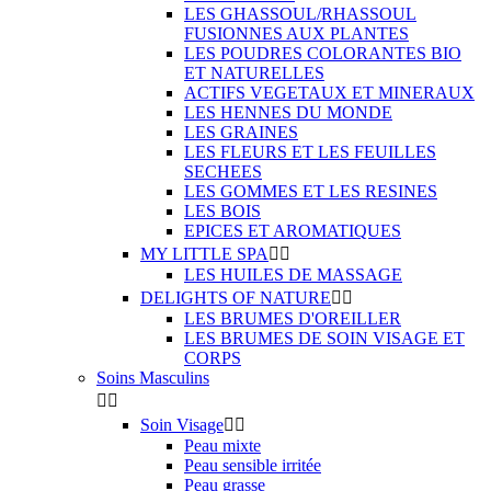
LES GHASSOUL/RHASSOUL
FUSIONNES AUX PLANTES
LES POUDRES COLORANTES BIO
ET NATURELLES
ACTIFS VEGETAUX ET MINERAUX
LES HENNES DU MONDE
LES GRAINES
LES FLEURS ET LES FEUILLES
SECHEES
LES GOMMES ET LES RESINES
LES BOIS
EPICES ET AROMATIQUES
MY LITTLE SPA


LES HUILES DE MASSAGE
DELIGHTS OF NATURE


LES BRUMES D'OREILLER
LES BRUMES DE SOIN VISAGE ET
CORPS
Soins Masculins


Soin Visage


Peau mixte
Peau sensible irritée
Peau grasse