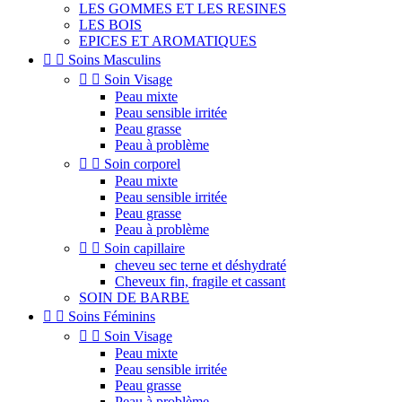
LES GOMMES ET LES RESINES
LES BOIS
EPICES ET AROMATIQUES


Soins Masculins


Soin Visage
Peau mixte
Peau sensible irritée
Peau grasse
Peau à problème


Soin corporel
Peau mixte
Peau sensible irritée
Peau grasse
Peau à problème


Soin capillaire
cheveu sec terne et déshydraté
Cheveux fin, fragile et cassant
SOIN DE BARBE


Soins Féminins


Soin Visage
Peau mixte
Peau sensible irritée
Peau grasse
Peau à problème