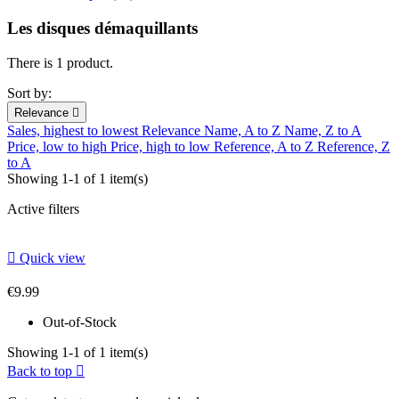
Les disques démaquillants
There is 1 product.
Sort by:
Relevance

Sales, highest to lowest
Relevance
Name, A to Z
Name, Z to A
Price, low to high
Price, high to low
Reference, A to Z
Reference, Z
to A
Showing 1-1 of 1 item(s)
Active filters

Quick view
€9.99
Out-of-Stock
Showing 1-1 of 1 item(s)
Back to top
