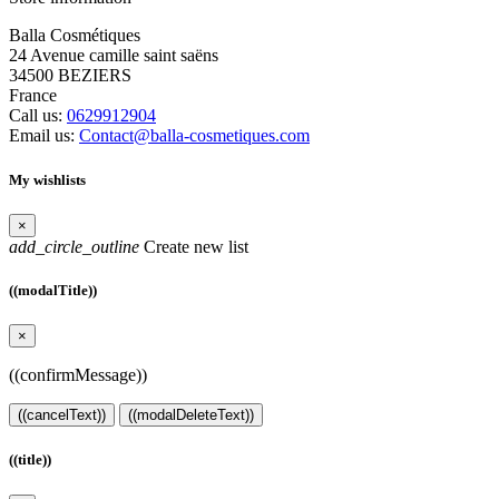
Balla Cosmétiques
24 Avenue camille saint saëns
34500 BEZIERS
France
Call us:
0629912904
Email us:
Contact@balla-cosmetiques.com
My wishlists
×
add_circle_outline
Create new list
((modalTitle))
×
((confirmMessage))
((cancelText))
((modalDeleteText))
((title))