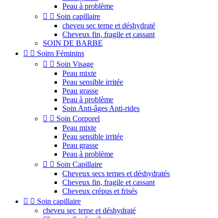
Peau à problème


Soin capillaire
cheveu sec terne et déshydraté
Cheveux fin, fragile et cassant
SOIN DE BARBE


Soins Féminins


Soin Visage
Peau mixte
Peau sensible irritée
Peau grasse
Peau à problème
Soin Anti-âges Anti-rides


Soin Corporel
Peau mixte
Peau sensible irritée
Peau grasse
Peau à problème


Soin Capillaire
Cheveux secs ternes et déshydratés
Cheveux fin, fragile et cassant
Cheveux crépus et frisés


Soin capillaire
cheveu sec terne et déshydraté