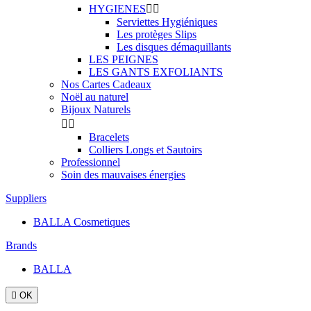
HYGIENES


Serviettes Hygiéniques
Les protèges Slips
Les disques démaquillants
LES PEIGNES
LES GANTS EXFOLIANTS
Nos Cartes Cadeaux
Noël au naturel
Bijoux Naturels


Bracelets
Colliers Longs et Sautoirs
Professionnel
Soin des mauvaises énergies
Suppliers
BALLA Cosmetiques
Brands
BALLA

OK