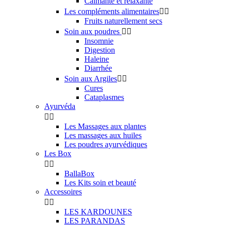
Calmante et relaxante
Les compléments alimentaires


Fruits naturellement secs
Soin aux poudres


Insomnie
Digestion
Haleine
Diarrhée
Soin aux Argiles


Cures
Cataplasmes
Ayurvéda


Les Massages aux plantes
Les massages aux huiles
Les poudres ayurvédiques
Les Box


BallaBox
Les Kits soin et beauté
Accessoires


LES KARDOUNES
LES PARANDAS