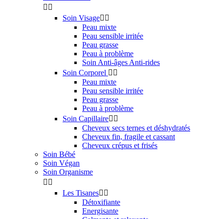


Soin Visage


Peau mixte
Peau sensible irritée
Peau grasse
Peau à problème
Soin Anti-âges Anti-rides
Soin Corporel


Peau mixte
Peau sensible irritée
Peau grasse
Peau à problème
Soin Capillaire


Cheveux secs ternes et déshydratés
Cheveux fin, fragile et cassant
Cheveux crépus et frisés
Soin Bébé
Soin Végan
Soin Organisme


Les Tisanes


Détoxifiante
Energisante