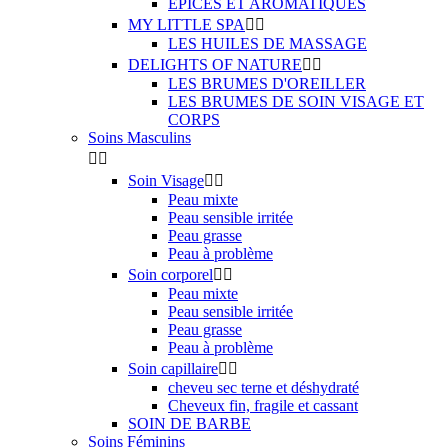
EPICES ET AROMATIQUES
MY LITTLE SPA


LES HUILES DE MASSAGE
DELIGHTS OF NATURE


LES BRUMES D'OREILLER
LES BRUMES DE SOIN VISAGE ET
CORPS
Soins Masculins


Soin Visage


Peau mixte
Peau sensible irritée
Peau grasse
Peau à problème
Soin corporel


Peau mixte
Peau sensible irritée
Peau grasse
Peau à problème
Soin capillaire


cheveu sec terne et déshydraté
Cheveux fin, fragile et cassant
SOIN DE BARBE
Soins Féminins